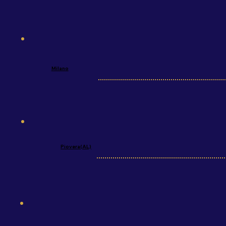
Milano
Piovera(AL)