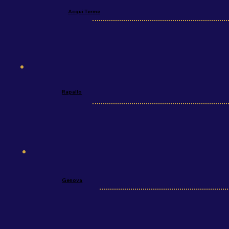
Acqui Terme
Rapallo
Genova