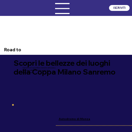
ISCRIVITI
Road to
Scopri le bellezze dei luoghi
Ogni anno la Coppa Milano Sanremo attraversa
della Coppa Milano Sanremo
luoghi incredibili durante il suo percorso.
Vieni a scoprirli!
Autodromo di Monza